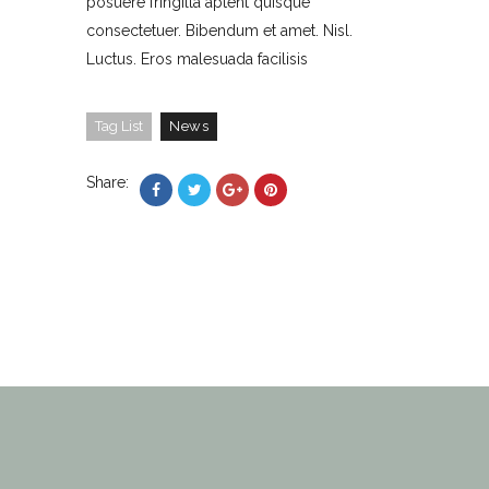
posuere fringilla aptent quisque
consectetuer. Bibendum et amet. Nisl.
Luctus. Eros malesuada facilisis
Tag List
News
Share: