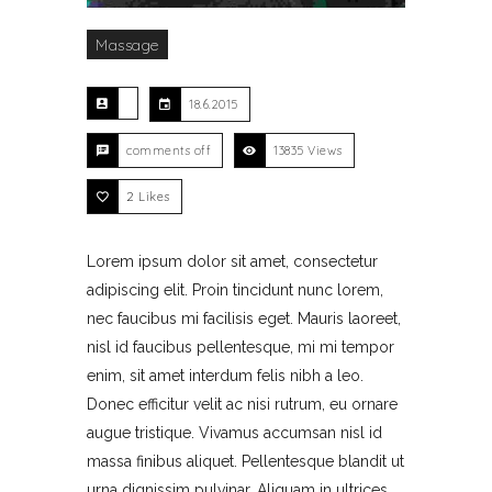
Massage
18.6.2015
comments off
13835 Views
2
Likes
Lorem ipsum dolor sit amet, consectetur
adipiscing elit. Proin tincidunt nunc lorem,
nec faucibus mi facilisis eget. Mauris laoreet,
nisl id faucibus pellentesque, mi mi tempor
enim, sit amet interdum felis nibh a leo.
Donec efficitur velit ac nisi rutrum, eu ornare
augue tristique. Vivamus accumsan nisl id
massa finibus aliquet. Pellentesque blandit ut
urna dignissim pulvinar. Aliquam in ultrices