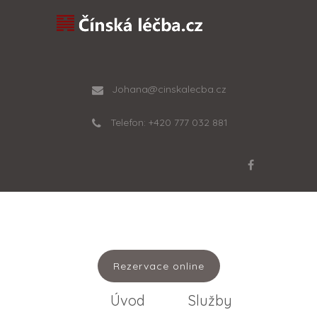
Johana@cinskalecba.cz
Telefon: +420 777 032 881
Rezervace online
Úvod
Služby